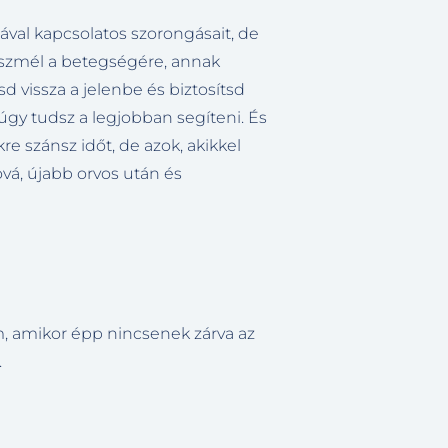
tával kapcsolatos szorongásait, de
eszmél a betegségére, annak
d vissza a jelenbe és biztosítsd
 úgy tudsz a legjobban segíteni. És
e szánsz időt, de azok, akikkel
á, újabb orvos után és
, amikor épp nincsenek zárva az
.