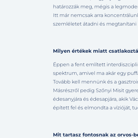
határozzák meg, mégis a legmodern
Itt már nemcsak arra koncentrálun
szemléletet átadni és megtanítani a
Milyen értékek miatt csatlakozt
Éppen a fent említett interdiszcipl
spektrum, amivel ma akár egy puffad
Tovább kell mennünk és a gasztrointe
Másrészről pedig Szőnyi Misit gye
édesanyjára és édesapjára, akik Vác
épített fel és elmondta a vízióját,
Mit tartasz fontosnak az orvos-