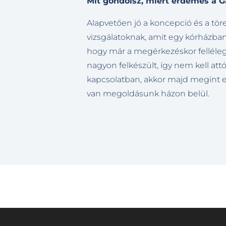
Mit gondolsz, miért érdemes a G
Alapvetően jó a koncepció és a tör
vizsgálatoknak, amit egy kórházba
hogy már a megérkezéskor felléleg
nagyon felkészült, így nem kell att
kapcsolatban, akkor majd megint e
van megoldásunk házon belül.