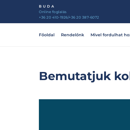
BUDA
Online foglalás
+36 20 410-1926
/+36 20 387-6072
Főoldal
Rendelőnk
Mivel fordulhat h
Bemutatjuk kol