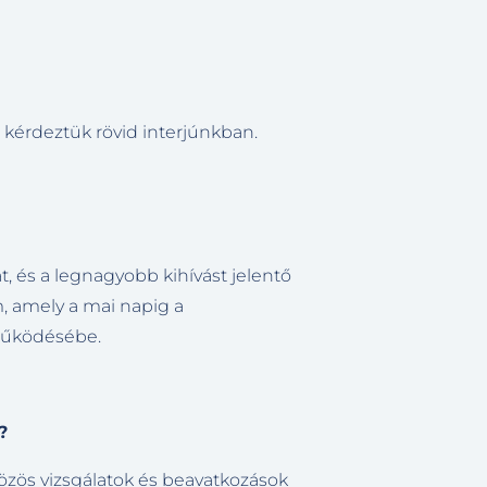
 kérdeztük rövid interjúnkban.
, és a legnagyobb kihívást jelentő
m, amely a mai napig a
 működésébe.
?
közös vizsgálatok és beavatkozások