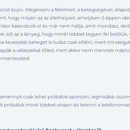
icsit bújni. Megérezni a félelmeit, a betegségével, állapo
t, hogy milyen az az élethelyzet, amelyben ő éppen rá
 mikor kalandozik el és már nem hallja, amit mondasz, ránts
k, sőt az a lényeg, hogy minél többet tegyen fel belőlük,
ha kevesebb beteget is tudsz csak ellátni, mert mindegyikr
pják a válaszaikat tőled, mert akkor nem mennek máshov
rmentesíted.
mennyit csak lehet próbálok sportolni, leginkább úszom
 próbálok minél többet olvasni és letenni a telefonomat