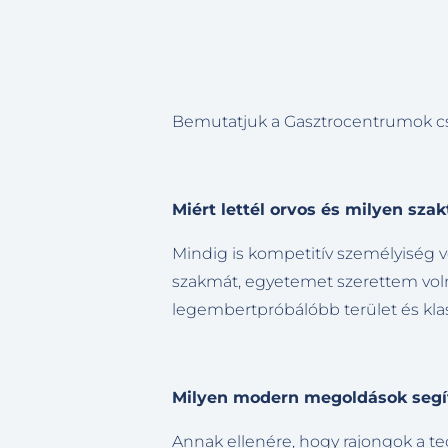
Bemutatjuk a Gasztrocentrumok csa
Miért lettél orvos és milyen sza
Mindig is kompetitív személyiség v
szakmát, egyetemet szerettem volna
legembertpróbálóbb terület és kla
Milyen modern megoldások segíti
Annak ellenére, hogy rajongok a te