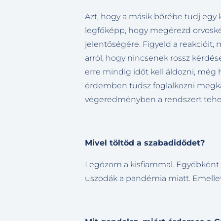
Azt, hogy a másik bőrébe tudj egy k
legfőképp, hogy megérezd orvoskén
jelentőségére. Figyeld a reakcióit,
arról, hogy nincsenek rossz kérdése
erre mindig időt kell áldozni, még 
érdemben tudsz foglalkozni megka
végeredményben a rendszert tehe
Mivel töltöd a szabadidődet?
Legózom a kisfiammal. Egyébként a
uszodák a pandémia miatt. Emellett