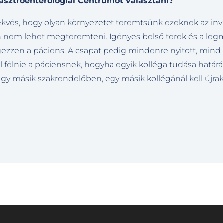
asztroenterológiai Centrumot választani?
ekvés, hogy olyan környezetet teremtsünk ezeknek az inv
n nem lehet megteremteni. Igényes belső terek és a leg
ezzen a páciens. A csapat pedig mindenre nyitott, mind
ól félnie a páciensnek, hogyha egyik kolléga tudása határá
gy másik szakrendelőben, egy másik kollégánál kell újra