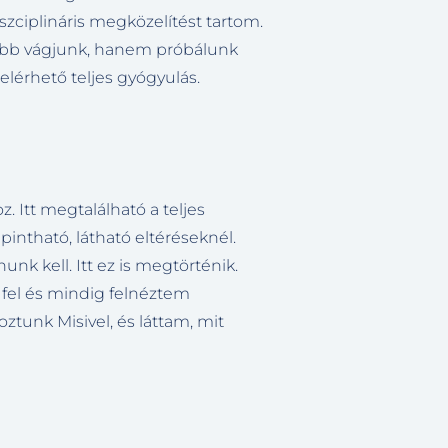
ciplináris megközelítést tartom.
előbb vágjunk, hanem próbálunk
 elérhető teljes gyógyulás.
. Itt megtalálható a teljes
pintható, látható eltéréseknél.
unk kell. Itt ez is megtörténik.
 fel és mindig felnéztem
ztunk Misivel, és láttam, mit