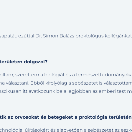
patát: ezúttal Dr. Simon Balázs proktológus kollégánkat
kterületen dolgozol?
oltam, szerettem a biológiát és a természettudományokat
 választani. Ebből kifolyólag a sebészetet is választotta
sszikusan itt avatkozunk be a legjobban az emberi test
k az orvosokat és betegeket a proktológia területén
chnológiai újításokért és alapvetően a sebészetet az esz