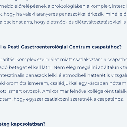
ebb előrelépésnek a proktológiában a komplex, interdisz
k, hogy ha valaki aranyeres panaszokkal érkezik, minél 
 pácienst arra, hogy életmód- és diétaváltoztatásokkal is
ál a Pesti Gasztroenterológiai Centrum csapatához?
inaritás, komplex szemlélet miatt csatlakoztam a csapathoz
ó beteget el kell látni. Nem elég megállni az általunk ta
sztinális panaszok lelki, életmódbeli hátterét is vizsgáln
rekkorom óta ismerem, családjukkal egy városban nőttem
ott ismert orvosok. Amikor már felnőve kollégaként találko
 tudtam, hogy egyszer csatlakozni szeretnék a csapatához.
beteg kapcsolatban?