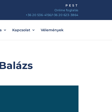
PEST
Online foglalás
+36 20 536-4156
/+36 20 623-3864
a
Kapcsolat
Vélemények
 Balázs