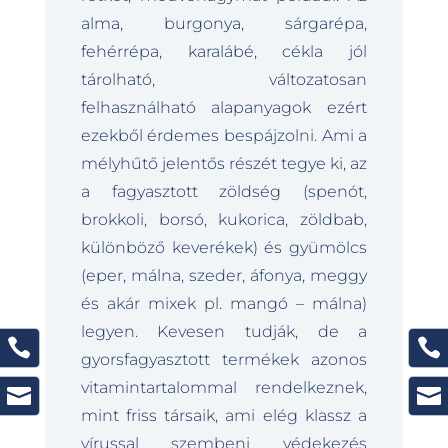
alma, burgonya, sárgarépa,
fehérrépa, karalábé, cékla jól
tárolható, változatosan
felhasználható alapanyagok ezért
ezekből érdemes bespájzolni. Ami a
mélyhűtő jelentős részét tegye ki, az
a fagyasztott zöldség (spenót,
brokkoli, borsó, kukorica, zöldbab,
különböző keverékek) és gyümölcs
(eper, málna, szeder, áfonya, meggy
és akár mixek pl. mangó – málna)
legyen. Kevesen tudják, de a


gyorsfagyasztott termékek azonos
vitamintartalommal rendelkeznek,


mint friss társaik, ami elég klassz a
vírussal szembeni védekezés