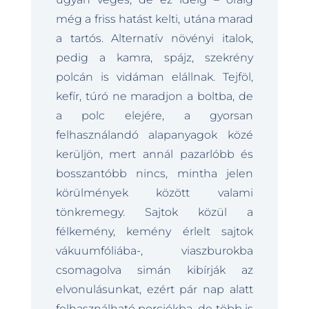
még a friss hatást kelti, utána marad
a tartós. Alternatív növényi italok,
pedig a kamra, spájz, szekrény
polcán is vidáman elállnak. Tejföl,
kefír, túró ne maradjon a boltba, de
a polc elejére, a gyorsan
felhasználandó alapanyagok közé
kerüljön, mert annál pazarlóbb és
bosszantóbb nincs, mintha jelen
körülmények között valami
tönkremegy. Sajtok közül a
félkemény, kemény érlelt sajtok
vákuumfóliába-, viaszburokba
csomagolva simán kibírják az
elvonulásunkat, ezért pár nap alatt
felhasználható porciókba, de több is