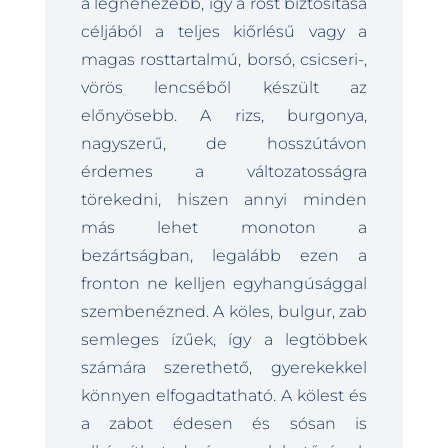
a legnehezebb, így a rost biztosítása
céljából a teljes kiőrlésű vagy a
magas rosttartalmú, borsó, csicseri-,
vörös lencséből készült az
előnyösebb. A rizs, burgonya,
nagyszerű, de hosszútávon
érdemes a változatosságra
törekedni, hiszen annyi minden
más lehet monoton a
bezártságban, legalább ezen a
fronton ne kelljen egyhangúsággal
szembenézned. A köles, bulgur, zab
semleges ízűek, így a legtöbbek
számára szerethető, gyerekekkel
könnyen elfogadtatható. A kölest és
a zabot édesen és sósan is