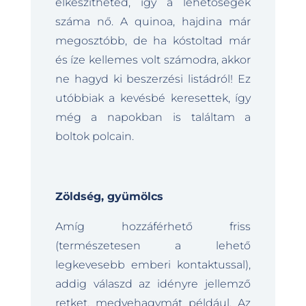
elkészítheted, így a lehetőségek
száma nő. A quinoa, hajdina már
megosztóbb, de ha kóstoltad már
és íze kellemes volt számodra, akkor
ne hagyd ki beszerzési listádról! Ez
utóbbiak a kevésbé keresettek, így
még a napokban is találtam a
boltok polcain.
Zöldség, gyümölcs
Amíg hozzáférhető friss
(természetesen a lehető
legkevesebb emberi kontaktussal),
addig válaszd az idényre jellemző
retket, medvehagymát például. Az