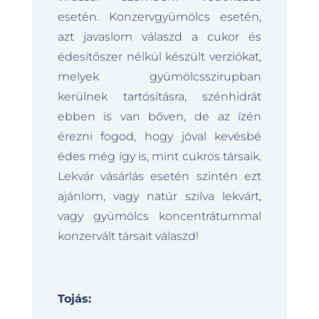
esetén. Konzervgyümölcs esetén,
azt javaslom válaszd a cukor és
édesítőszer nélkül készült verziókat,
melyek gyümölcsszirupban
kerülnek tartósításra, szénhidrát
ebben is van bőven, de az ízén
érezni fogod, hogy jóval kevésbé
édes még így is, mint cukros társaik.
Lekvár vásárlás esetén szintén ezt
ajánlom, vagy natúr szilva lekvárt,
vagy gyümölcs koncentrátummal
konzervált társait válaszd!
Tojás: