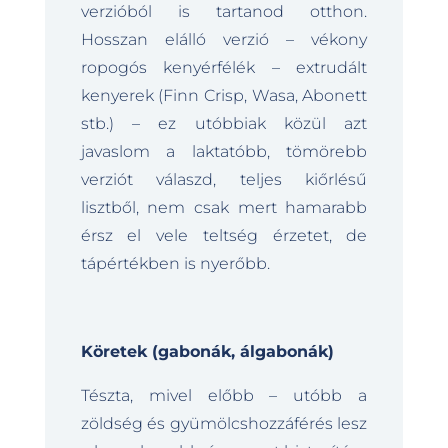
verzióból is tartanod otthon.
Hosszan elálló verzió – vékony
ropogós kenyérfélék – extrudált
kenyerek (Finn Crisp, Wasa, Abonett
stb.) – ez utóbbiak közül azt
javaslom a laktatóbb, tömörebb
verziót válaszd, teljes kiőrlésű
lisztből, nem csak mert hamarabb
érsz el vele teltség érzetet, de
tápértékben is nyerőbb.
Köretek (gabonák, álgabonák)
Tészta, mivel előbb – utóbb a
zöldség és gyümölcshozzáférés lesz