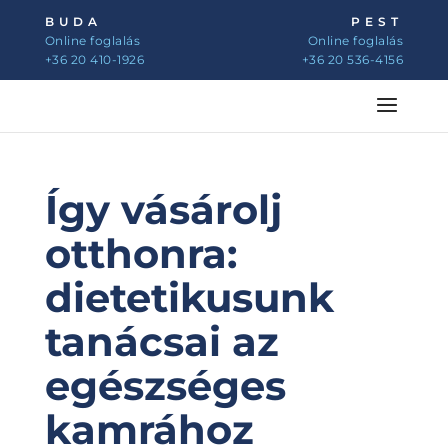
BUDA
PEST
Online foglalás
Online foglalás
+36 20 410-1926
+36 20 536-4156
Így vásárolj
otthonra:
dietetikusunk
tanácsai az
egészséges
kamrához