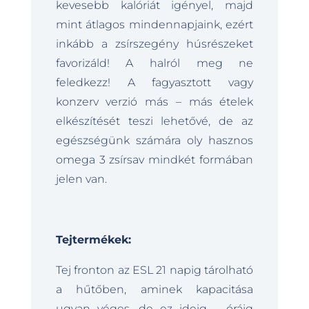
kevesebb kalóriát igényel, majd
mint átlagos mindennapjaink, ezért
inkább a zsírszegény húsrészeket
favorizáld! A halról meg ne
feledkezz! A fagyasztott vagy
konzerv verzió más – más ételek
elkészítését teszi lehetővé, de az
egészségünk számára oly hasznos
omega 3 zsírsav mindkét formában
jelen van.
Tejtermékek:
Tej fronton az ESL 21 napig tárolható
a hűtőben, aminek kapacitása
ugyan véges, de ez ideig – óráig