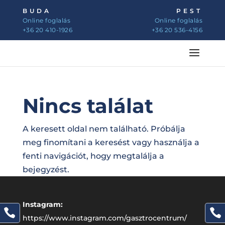
BUDA
PEST
Online foglalás
Online foglalás
+36 20 410-1926
+36 20 536-4156
Nincs találat
A keresett oldal nem található. Próbálja
meg finomítani a keresést vagy használja a
fenti navigációt, hogy megtalálja a
bejegyzést.
Instagram:


https://www.instagram.com/gasztrocentrum/