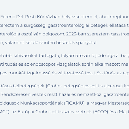
Ferenc Dél-Pesti Kórházban helyezkedtem el, ahol megtanul
szereztem a sürgősségi gasztroenterológiai betegek ellátása t
rológia osztályán dolgozom. 2023-ban szereztem gasztroent
on, valamint kezdő szinten beszélek spanyolul.
tűbb, kihívásokat tartogató, folyamatosan fejlődő ága a b
i tudás és az endoscopos vizsgálatok során alkalmazott ma
os munkát izgalmassá és változatossá teszi, ösztönöz az eg
dásos bélbetegségek (Crohn- betegség és colitis ulcerosa) kez
endszeresen veszek részt hazai és nemzetközi gasztroenter
erológusok Munkacsoportjának (FIGAMU), a Magyar Mesterség
GT), az Európai Crohn-colitis szervezetnek (ECCO) és a Máj