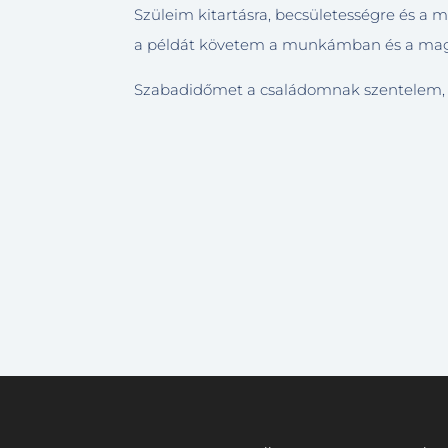
Szüleim kitartásra, becsületességre és a m
a példát követem a munkámban és a magá
Szabadidőmet a családomnak szentelem, v