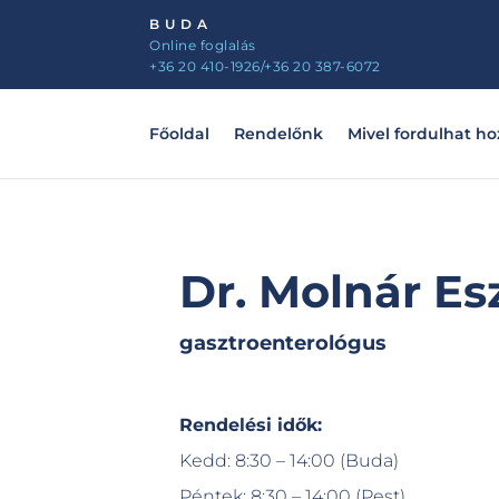
BUDA
Online foglalás
+36 20 410-1926
/+36 20 387-6072
Főoldal
Rendelőnk
Mivel fordulhat h
Dr. Molnár Es
gasztroenterológus
Rendelési idők:
Kedd: 8:30 – 14:00 (Buda)
Péntek: 8:30 – 14:00 (Pest)