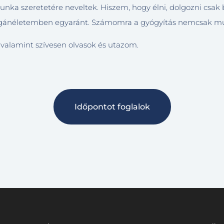
unka szeretetére neveltek. Hiszem, hogy élni, dolgozni csak b
néletemben egyaránt. Számomra a gyógyítás nemcsak munk
alamint szívesen olvasok és utazom.
Időpontot foglalok