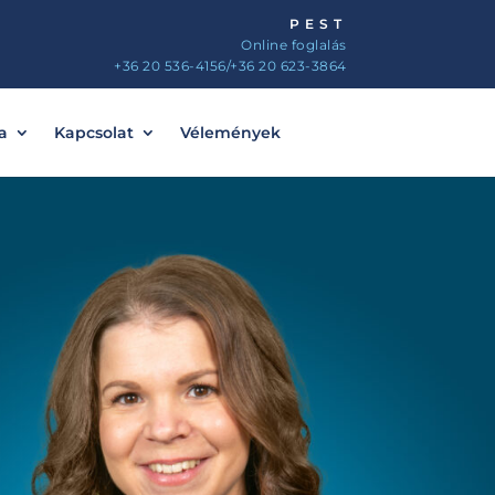
PEST
Online foglalás
+36 20 536-4156
/+36 20 623-3864
a
Kapcsolat
Vélemények