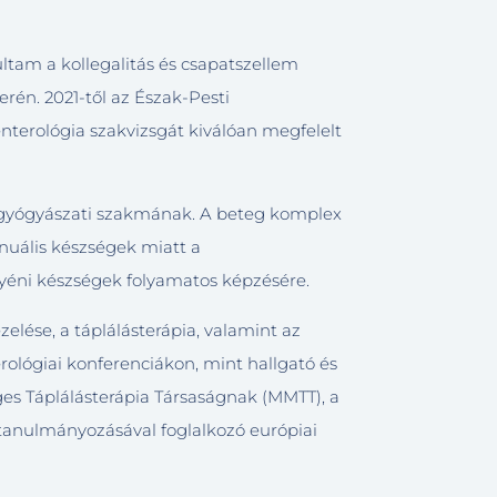
tam a kollegalitás és csapatszellem
erén. 2021-től az Észak-Pesti
erológia szakvizsgát kiválóan megfelelt
elgyógyászati szakmának. A beteg komplex
nuális készségek miatt a
yéni készségek folyamatos képzésére.
elése, a táplálásterápia, valamint az
ológiai konferenciákon, mint hallgató és
es Táplálásterápia Társaságnak (MMTT), a
 tanulmányozásával foglalkozó európiai