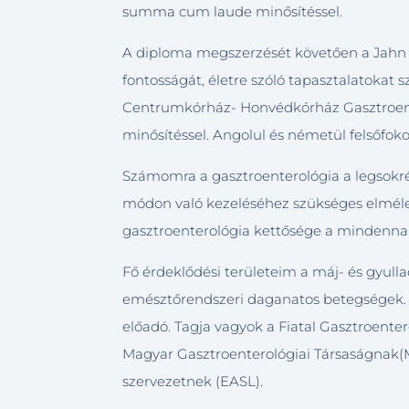
summa cum laude minősítéssel.
A diploma megszerzését követően a Jahn 
fontosságát, életre szóló tapasztalatokat 
Centrumkórház- Honvédkórház Gasztroente
minősítéssel. Angolul és németül felsőfok
Számomra a gasztroenterológia a legsokré
módon való kezeléséhez szükséges elmélet
gasztroenterológia kettősége a mindennap
Fő érdeklődési területeim a máj- és gyulla
emésztőrendszeri daganatos betegségek. R
előadó. Tagja vagyok a Fiatal Gasztroent
Magyar Gasztroenterológiai Társaságnak(M
szervezetnek (EASL).