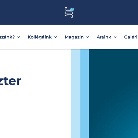
ozzánk?
Kollégáink
Magazin
Áraink
Galéri
zter