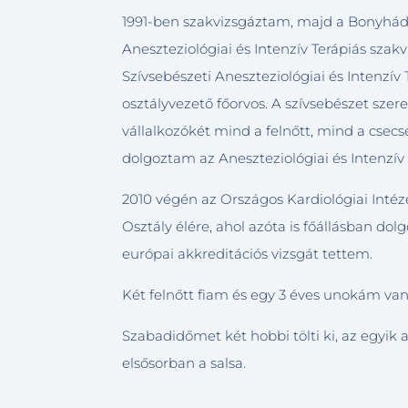
1991-ben szakvizsgáztam, majd a Bonyhádi
Aneszteziológiai és Intenzív Terápiás sz
Szívsebészeti Aneszteziológiai és Intenzí
osztályvezető főorvos. A szívsebészet sze
vállalkozókét mind a felnőtt, mind a cs
dolgoztam az Aneszteziológiai és Intenzív 
2010 végén az Országos Kardiológiai Intéze
Osztály élére, ahol azóta is főállásban d
európai akkreditációs vizsgát tettem.
Két felnőtt fiam és egy 3 éves unokám van
Szabadidőmet két hobbi tölti ki, az egyik a
elsősorban a salsa.