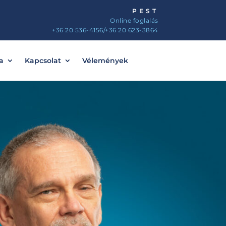
PEST
Online foglalás
+36 20 536-4156
/+36 20 623-3864
a
Kapcsolat
Vélemények