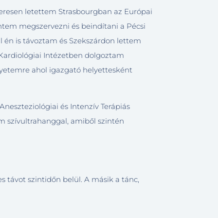
keresen letettem Strasbourgban az Európai
ntem megszervezni és beindítani a Pécsi
al én is távoztam és Szekszárdon lettem
 Kardiológiai Intézetben dolgoztam
yetemre ahol igazgató helyettesként
Aneszteziológiai és Intenzív Terápiás
om szívultrahanggal, amiből szintén
s távot szintidőn belül. A másik a tánc,