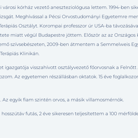
 városi kórház vezető aneszteziológusa lettem. 1994-ben si
akvizsgát. Meghívással a Pécsi Orvostudományi Egyetemre me
v Terápiás Osztályt. Korompai professzor úr USA-ba távozásáv
retete miatt végül Budapestre jöttem. Először az az Országos
ecsemő szívsebészeten, 2009-ben átmentem a Semmelweis Eg
Terápiás Klinikán.
t igazgatója visszahívott osztályvezető főorvosnak a Felnőtt 
olgozom. Az egyetemen részállásban oktatok. 15 éve foglalkoz
. Az egyik fiam szintén orvos, a másik villamosmérnök.
 hosszútáv futás, 2 éve sikeresen teljesítettem a 100 mérfölde