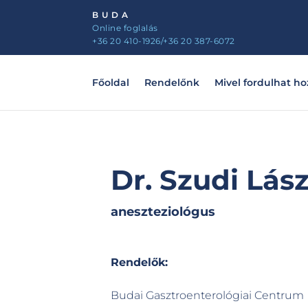
BUDA
Online foglalás
+36 20 410-1926
/+36 20 387-6072
Főoldal
Rendelőnk
Mivel fordulhat h
Dr. Szudi Lász
aneszteziológus
Rendelők:
Budai Gasztroenterológiai Centrum