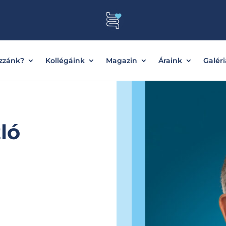
ozzánk?
Kollégáink
Magazin
Áraink
Galéri
ló