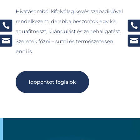
Hivatásomból kifolyólag kevés szabadidővel
rendelkezem, de abba beszorítok egy kis


aquafitneszt, kirándulást és zenehallgatást.


Szeretek főzni – sütni és természetesen
enni is.
Időpontot foglalok