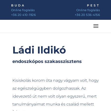
BUDA
PEST
Online foglalás
Online foglalás
+36 20 410-1926
+36 20 536-4156
Ládi Ildikó
endoszkópos szakasszisztens
Kisiskolás korom óta nagy vágyam volt, hogy
az egészségügyben dolgozhassak. Az
idevezető út nem volt olyan egyszerű, mert
tanulmányaimat munka és család mellett