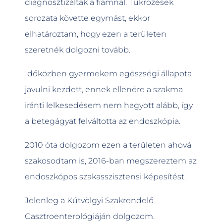
diagnosztizáltak a fiamnál. Tükrözések
sorozata követte egymást, ekkor
elhatároztam, hogy ezen a területen
szeretnék dolgozni tovább.
Időközben gyermekem egészségi állapota
javulni kezdett, ennek ellenére a szakma
iránti lelkesedésem nem hagyott alább, így
a betegágyat felváltotta az endoszkópia.
2010 óta dolgozom ezen a területen ahová
szakosodtam is, 2016-ban megszereztem az
endoszkópos szakasszisztensi képesítést.
Jelenleg a Kútvölgyi Szakrendelő
Gasztroenterológiáján dolgozom.