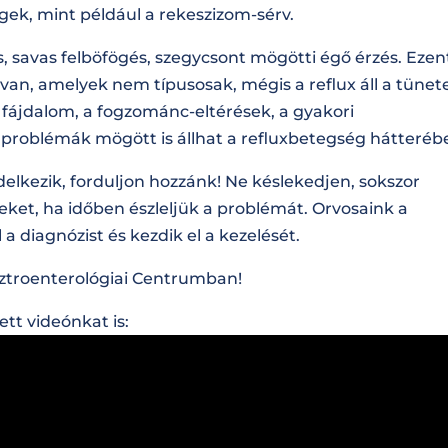
ek, mint például a rekeszizom-sérv.
 savas felböfögés, szegycsont mögötti égő érzés. Ezent
an, amelyek nem típusosak, mégis a reflux áll a tünet
i fájdalom, a fogzománc-eltérések, a gyakori
ti problémák mögött is állhat a refluxbetegség hátteréb
lkezik, forduljon hozzánk! Ne késlekedjen, sokszor
t, ha időben észleljük a problémát. Orvosaink a
a diagnózist és kezdik el a kezelését.
asztroenterológiai Centrumban!
tt videónkat is: