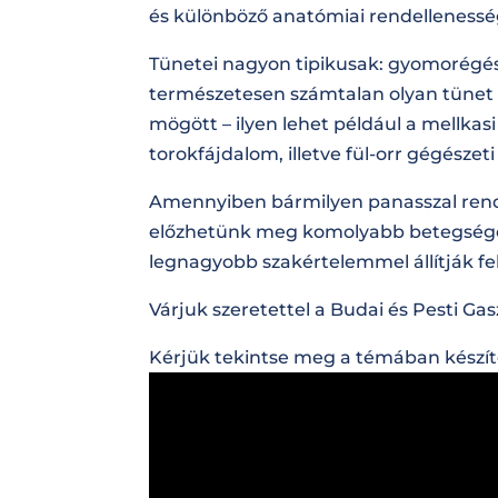
és különböző anatómiai rendellenesség
Tünetei nagyon tipikusak: gyomorégés,
természetesen számtalan olyan tünet v
mögött – ilyen lehet például a mellkas
torokfájdalom, illetve fül-orr gégésze
Amennyiben bármilyen panasszal rende
előzhetünk meg komolyabb betegségeke
legnagyobb szakértelemmel állítják fel 
Várjuk szeretettel a Budai és Pesti G
Kérjük tekintse meg a témában készíte