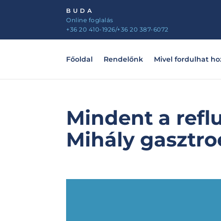
BUDA
Online foglalás
+36 20 410-1926
/+36 20 387-6072
Főoldal
Rendelőnk
Mivel fordulhat h
Mindent a reflu
Mihály gasztro