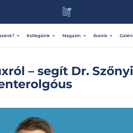
ozzánk?
Kollégáink
Magazin
Áraink
Galéri
xról – segít Dr. Szőny
enterolgóus